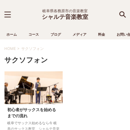
岐阜県各務原市の音楽教室
シャルテ音楽教室
ホーム
コース
ブログ
メディア
料金
お問い
HOME
>
サクソフォン
サクソフォン
2026/1/12
初心者がサックスを始める
までの流れ
岐阜でサックス始めるなら今 岐
阜のサックス教室、シャルテ音楽