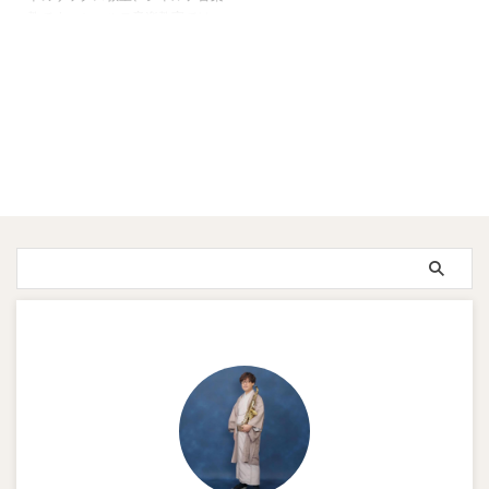
教です。シャルテ音楽教室では、
今までに子どもから大人までたく
さんの生徒さんがサックスを始め
ています。下は小学校2年生くら
いから、上は80代の方まで。 サ
ックスは一生の趣味としてもぴっ
たりの楽器です。以下は、サック
スを初心者から始める流れを解説
します。 ① どんなスタイルで学
びたいか決める ・楽譜を読めな
いけど音を楽しみたい・吹奏楽部
に入る前に基礎を学びたい・ジャ
ズやポップスなど特定のジャンル
をやりたいなど、目的によって教
室や先生の選び方が変わりま ...