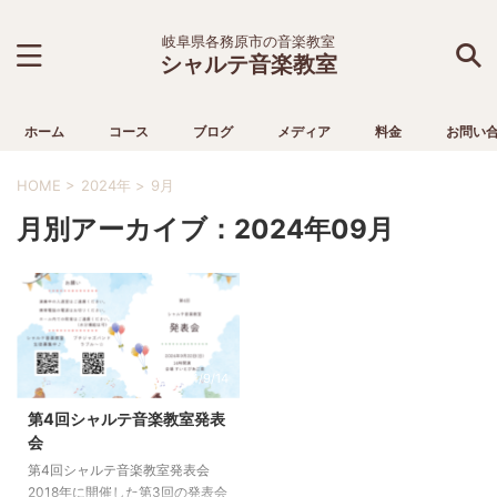
岐阜県各務原市の音楽教室
シャルテ音楽教室
ホーム
コース
ブログ
メディア
料金
お問い
HOME
>
2024年
>
9月
月別アーカイブ：2024年09月
2024/9/14
第4回シャルテ音楽教室発表
会
第4回シャルテ音楽教室発表会
2018年に開催した第3回の発表会