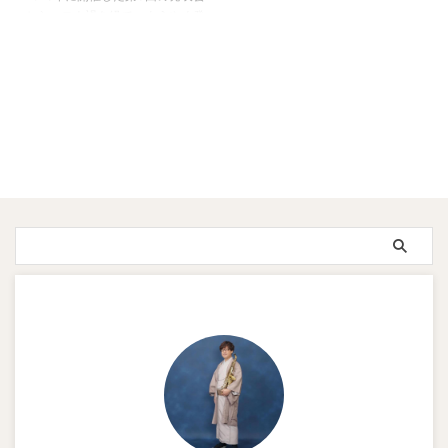
からコロナ禍を経て、ようやく発
表会の開催が決まりました。
【日時】2024年9月22日（日）
14時開演（13時30分開場）〜16
時終演予定 【開場】すいとぴあ
江南 多目的ホール 〒483-
8007 愛知県江南市草井町西
200番地 かなり期間が空いてし
まい申し訳ありません。今回も第
1回から参加されている方、初め
て参加される方など、 こどもか
ら大人まで約20組が出演予定で
す。 ピアノ、サックス、トラン
ペット、フルート、ビッグバンド
などたくさんの楽 ...